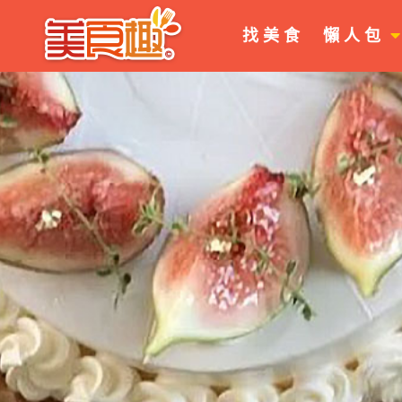
找 美 食
懶 人 包