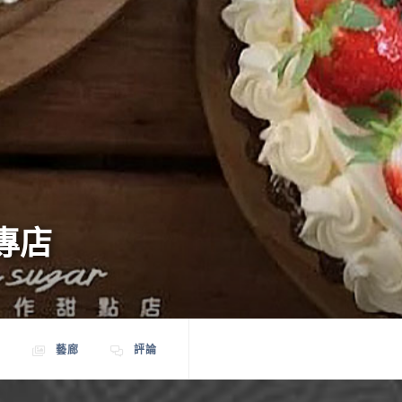
點專店
薦
藝廊
評論