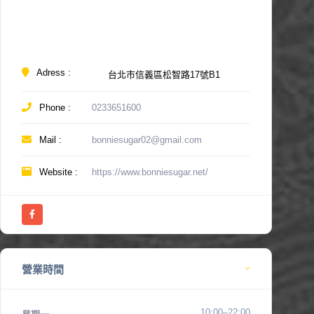
Adress :
台北市信義區松智路17號B1
Phone :
0233651600
Mail :
bonniesugar02@gmail.com
Website :
https://www.bonniesugar.net/
營業時間
10:00–22:00