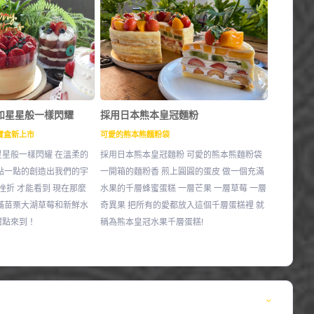
如星星般一樣閃耀
採用日本熊本皇冠麵粉
寶盒新上市
可愛的熊本熊麵粉袋
星般一樣閃耀 在溫柔的
採用日本熊本皇冠麵粉 可愛的熊本熊麵粉袋
點一點的創造出我們的宇
一開箱的麵粉香 煎上圓圓的蛋皮 做一個充滿
挫折 才能看到 現在那麼
水果的千層蜂蜜蛋糕 一層芒果 一層草莓 一層
滿苗栗大湖草莓和新鮮水
奇異果 把所有的愛都放入這個千層蛋糕裡 就
甜點來到！
稱為熊本皇冠水果千層蛋糕!