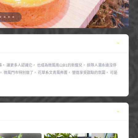
， 讓更多人認識它， 也成為微風南山B1的新寵兒， 排隊人潮永遠沒停
， 微風門市特別做了， 花草系文青風佈置， 營造享受甜點的氛圍， 可是