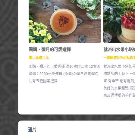
團購、彌月的可愛選擇
就派出水果小塔
滿10盒贈二盒
一個環遊世界甜點珠
團購、彌月的可愛選擇 滿10盒贈二盒 12盒團
就派出水果小塔如星
購價：3200元免運費 (原價4240含運費400)
甜點師的手腕下 一
共有五種圖案選擇
宙 有辛苦 也有遇到
美好的水果甜點 滿
果及師傅愛的手作
圖片