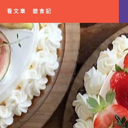
看 文 章
遊 食 記