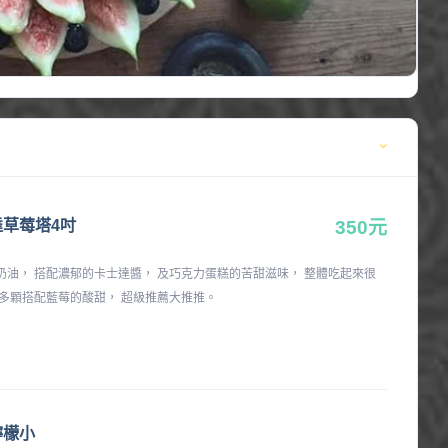
草莓塔4吋
350元
奶油， 搭配濃郁的卡士達醬， 及巧克力蛋糕的苦甜滋味， 整體吃起來很
超多顆搭配藍莓的酸甜， 超級推薦大推推。
檸檬小