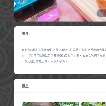
簡介
大安之前爆紅的甜點蛋糕店是網美們必拍景點， 隨著微風南山店開幕
過， 堅持使用歐洲進口的天然奶油及當季水果， 成為女孩們的最愛
不像其他分店有座位， 只供外帶唷。
訊息