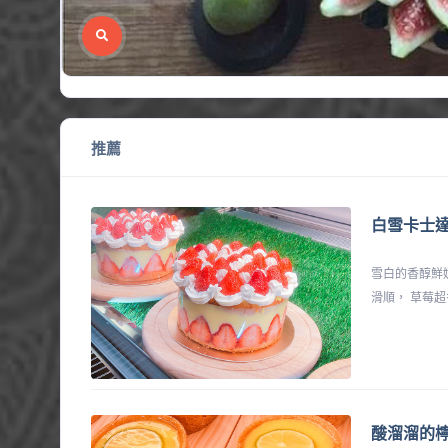
推薦
白雪卡士達
雪白的香醇鮮
滑順， 草莓
酸溜溜的