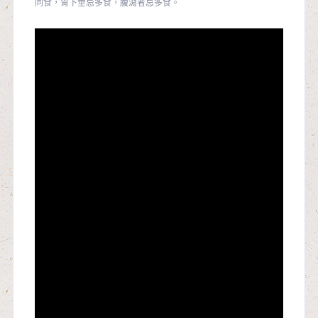
同食，胃下垂忌多食，腹瀉者忌多食。