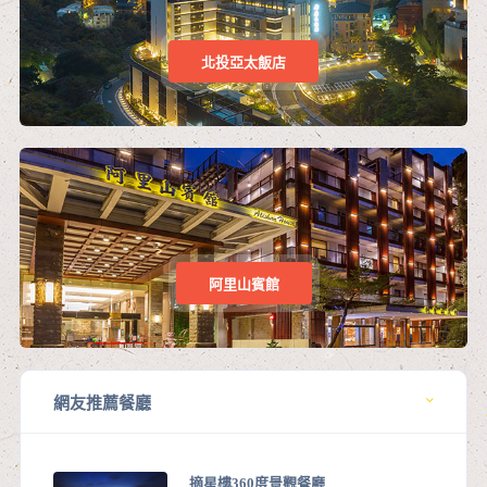
北投亞太飯店
阿里山賓館
網友推薦餐廳
摘星樓360度景觀餐廳