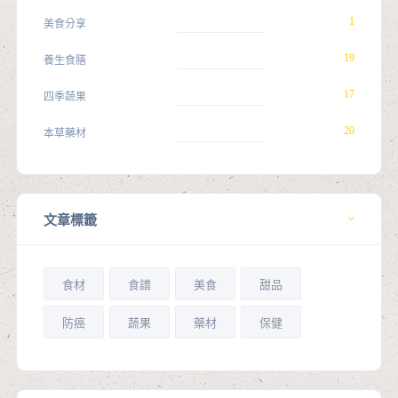
1
美食分享
19
養生食膳
17
四季蔬果
20
本草藥材
文章標籤
食材
食譜
美食
甜品
防癌
蔬果
藥材
保健