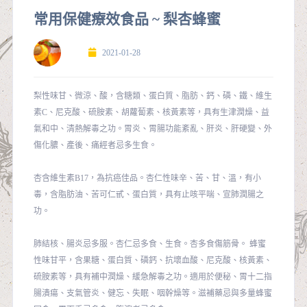
常用保健療效食品 ~ 梨杏蜂蜜
2021-01-28
梨性味甘、微涼、酸，含糖類、蛋白質、脂肪、鈣、磷、鐵、維生
素C、尼克酸、硫胺素、胡蘿蔔素、核黃素等，具有生津潤燥、益
氣和中、清熱解毒之功。胃炎、胃腸功能紊亂、肝炎、肝硬變、外
傷化膿、產後、痛經者忌多生食。
杏含維生素B17，為抗癌佳品。杏仁性味辛、苦、甘、溫，有小
毒，含脂肪油、苦可仁甙、蛋白質，具有止咳平喘、宣肺潤腸之
功。
肺結核、腸炎忌多服。杏仁忌多食、生食。杏多食傷筋骨。 蜂蜜
性味甘平，含果糖、蛋白質、磷鈣、抗壞血酸、尼克酸、核黃素、
硫胺素等，具有補中潤燥、緩急解毒之功。適用於便秘、胃十二指
腸潰瘍、支氣管炎、健忘、失眠、咽幹燥等。滋補藥忌與多量蜂蜜