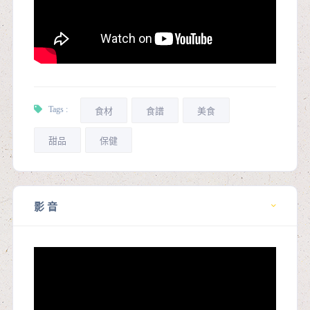
Tags :
食材
食譜
美食
甜品
保健
影 音