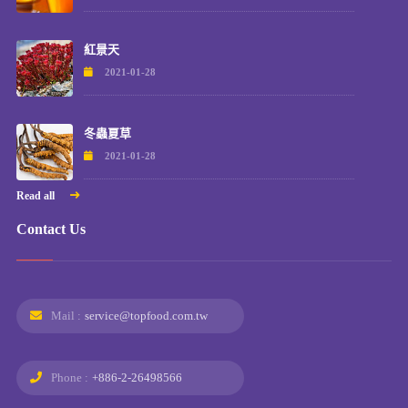
紅景天
2021-01-28
冬蟲夏草
2021-01-28
Read all
Contact Us
Mail :
service@topfood.com.tw
Phone :
+886-2-26498566