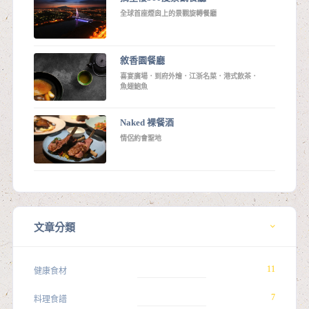
全球首座煙囪上的景觀旋轉餐廳
敘香園餐廳
喜宴廣場．到府外燴．江浙名菜．港式飲茶．
魚翅鮑魚
Naked 裸餐酒
情侶約會聖地
文章分類
11
健康食材
7
料理食譜