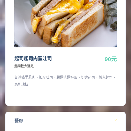
起司起司肉蛋吐司
90元
起司控大滿足
台灣豬里肌肉、加厚吐司、嚴選洗選好蛋、切達起司、傑克起司、
馬札瑞拉
藝廊