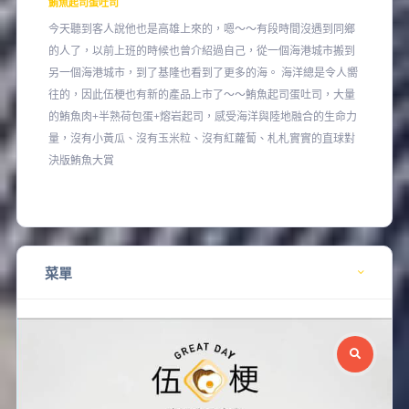
鮪魚起司蛋吐司
今天聽到客人說他也是高雄上來的，嗯～～有段時間沒遇到同鄉
的人了，以前上班的時候也曾介紹過自己，從一個海港城市搬到
另一個海港城市，到了基隆也看到了更多的海。 海洋總是令人嚮
往的，因此伍梗也有新的產品上市了～～鮪魚起司蛋吐司，大量
的鮪魚肉+半熟荷包蛋+熔岩起司，感受海洋與陸地融合的生命力
量，沒有小黃瓜、沒有玉米粒、沒有紅蘿蔔、札札實實的直球對
決版鮪魚大賞
菜單