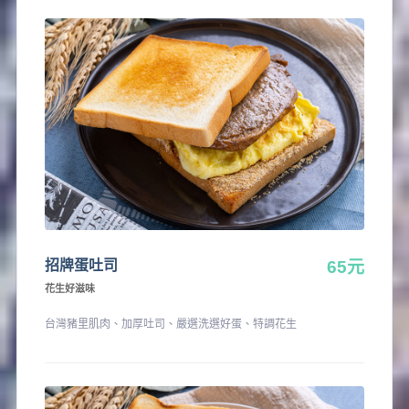
招牌蛋吐司
65元
花生好滋味
台灣豬里肌肉、加厚吐司、嚴選洗選好蛋、特調花生