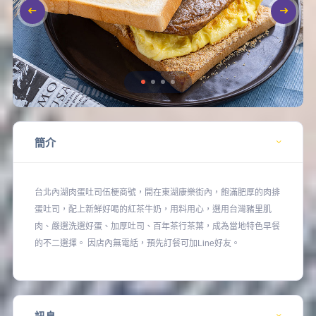
簡介
台北內湖肉蛋吐司伍梗商號，開在東湖康樂街內，飽滿肥厚的肉排
蛋吐司，配上新鮮好喝的紅茶牛奶，用料用心，選用台灣豬里肌
肉、嚴選洗選好蛋、加厚吐司、百年茶行茶葉，成為當地特色早餐
的不二選擇。 因店內無電話，預先訂餐可加Line好友。