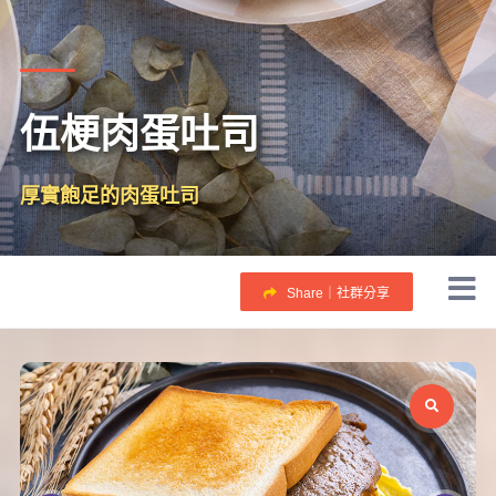
伍梗肉蛋吐司
厚實飽足的肉蛋吐司
Share｜社群分享