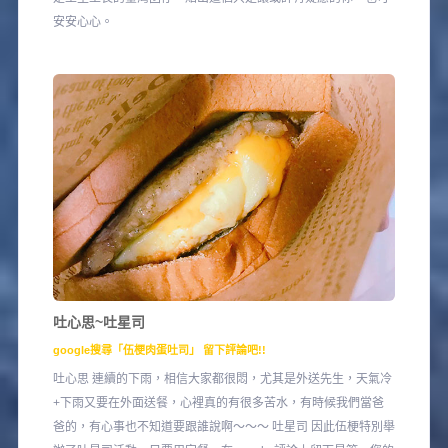
安安心心。
吐心思~吐星司
google搜尋「伍梗肉蛋吐司」 留下評論吧!!
吐心思 連續的下雨，相信大家都很悶，尤其是外送先生，天氣冷
+下雨又要在外面送餐，心裡真的有很多苦水，有時候我們當爸
爸的，有心事也不知道要跟誰說啊～～～ 吐星司 因此伍梗特別舉