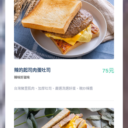
辣的起司肉蛋吐司
75元
辣味好滋味
台灣豬里肌肉、加厚吐司、嚴選洗選好蛋、親炒辣醬