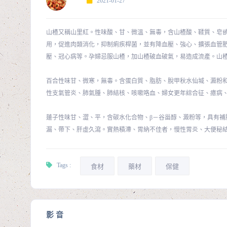
2021-01-27
山楂又稱山里紅。性味酸、甘、微溫、無毒，含山楂酸、鞣質、皂
用，促進肉類消化，抑制痢疾桿菌，並有降血壓、強心、擴張血管
壓、冠心病等。孕婦忌服山楂，加山楂破血破氣，易造成流產。山
百合性味甘、微寒，無毒。含蛋白質、脂肪、脫甲秋水仙堿、澱粉
性支氣管炎、肺氣腫、肺結核、咳嗽咯血、婦女更年綜合征、癔病
蓮子性味甘、澀、平，含碳水化合物、β－谷甾醇、澱粉等，具有
漏、帶下、肝虛久瀉。實熱積滯、胃納不佳者，慢性胃炎、大便秘結
Tags :
食材
藥材
保健
影 音