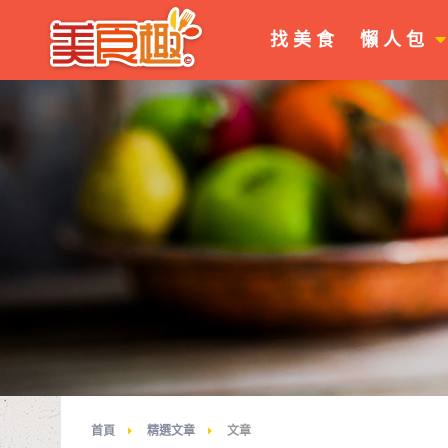
找 美 食
懶 人 包
首頁
精選文章
文章