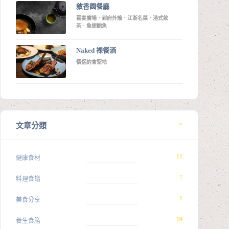
敘香園餐廳
喜宴廣場．到府外燴．江浙名菜．港式飲
茶．魚翅鮑魚
Naked 裸餐酒
情侶約會聖地
文章分類
11
健康食材
7
料理食譜
1
美食分享
19
養生食膳