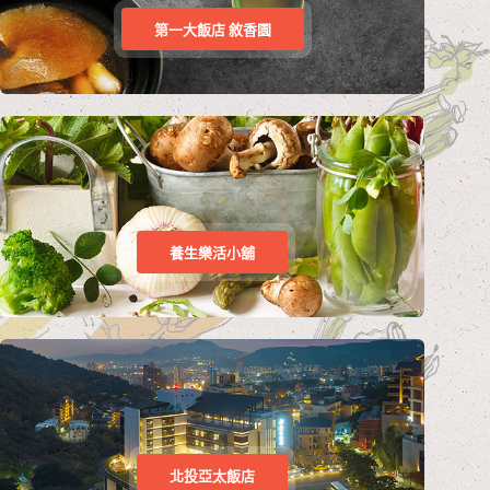
第一大飯店 敘香園
養生樂活小舖
北投亞太飯店