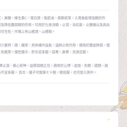
甙、果糖、維生素C、蛋白質、脂肪油、黃酮甙等，入胃後能增強酶的作
肥及降低膽固醇的作用。可用於化食消積、止瀉、治疝氣、止腰痛以及高血
楂可生吃，市場上有山楂酒、山楂糕。
和少量鈣、磷、鐵等，具有補中益氣、溫肺止咳作用，適用於體虛肺弱、慢
、失眠等。慢性腸炎、肝炎忌多服。惡寒、鼻寒、流涕忌服。
補脾止瀉、養心安神、益腎固精之功，適用於心悸、虛煩、失眠、遺精、崩
不宜多服。 百合、蓮子可做第七十糕，睡前服，也可放入粥中。