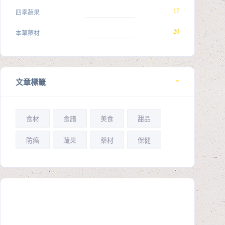
17
四季蔬果
20
本草藥材
文章標籤
食材
食譜
美食
甜品
防癌
蔬果
藥材
保健