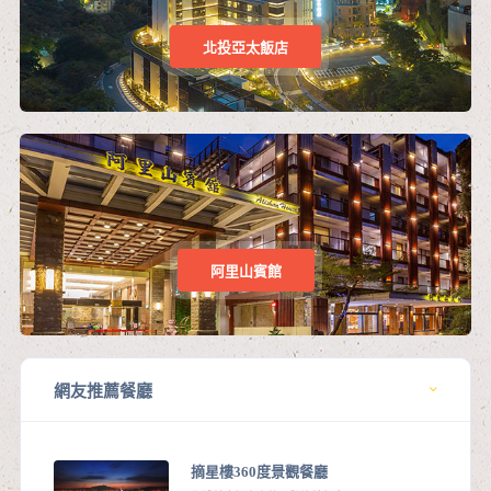
北投亞太飯店
阿里山賓館
網友推薦餐廳
摘星樓360度景觀餐廳