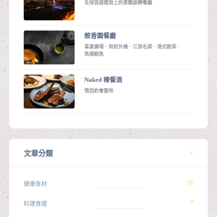
全球首座煙囪上的景觀旋轉餐廳
敘香園餐廳
喜宴廣場．到府外燴．江浙名菜．港式飲茶．
魚翅鮑魚
Naked 裸餐酒
情侶約會聖地
文章分類
11
健康食材
7
料理食譜