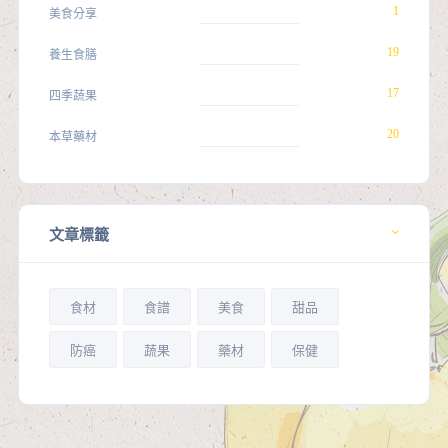
1
美食分享
19
養生食膳
17
四季蔬果
20
本草藥材
文章標籤
食材
食譜
美食
甜品
防癌
蔬果
藥材
保健