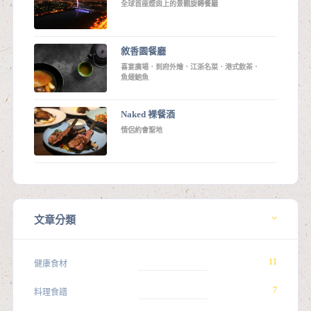
全球首座煙囪上的景觀旋轉餐廳
敘香園餐廳
喜宴廣場．到府外燴．江浙名菜．港式飲茶．
魚翅鮑魚
Naked 裸餐酒
情侶約會聖地
文章分類
11
健康食材
7
料理食譜