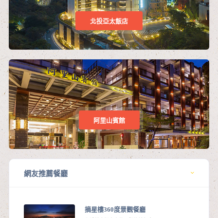
北投亞太飯店
阿里山賓館
網友推薦餐廳
摘星樓360度景觀餐廳