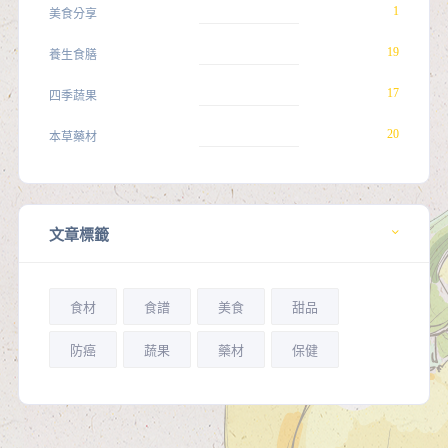
1
美食分享
19
養生食膳
17
四季蔬果
20
本草藥材
文章標籤
食材
食譜
美食
甜品
防癌
蔬果
藥材
保健