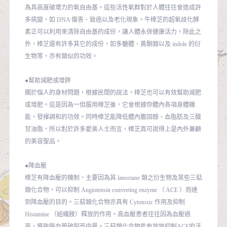
為具高度破壞力的氧自由基。這些活性氧群對於人體往往會造成許
多病變，如 DNA 傷害、致癌以及老化現象。牛樟芝的超氧歧化酵
素正可以利用來清除自由基的成份，讓人體永保健康活力。除此之
外，樟芝還有許多其它的成份，如多醣體、黃酮類以及 indole 的衍
生物等，亦有類似的功效。
●幫助減肥或增胖
關於惱人的身材問題，根據民間的說法，樟芝也可以有效幫助減肥
或增肥。這是因為一但服用樟芝後，它會根據你體內各項身體機
能，發揮調和的功效。同時樟芝能降低體內膽固醇、血脂肪及三酸
甘油脂，所以對於許多愛美人士而言，樟芝真可說得上是內外兼顧
的美容聖品。
●降血壓
樟芝有降血壓的機制，主要因為其 lanostane 類之衍生物及某些三萜
類化合物，可以抑制 Angiotensin converting enzyme （ ACE ）而達
到降血壓的目的。三萜類化合物亦具有 Cytotoxic 作用及抑制
Histamine （組織胺）釋放的作用。高血壓患者往往因為血壓過
高，導致腦血管破裂而中風。三萜類化合物能有效地抑制ACE的活