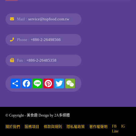
Mail :
service@topfood.com.tw
Phone :
+886-2-26498566
Fax :
+886-2-26485358
Share
Facebook
Line
Pinterest
Twitter
WeChat
© Copyright -
美食趣
Design by
2A多媒體
FB
IG
關於我們
服務項目
條款與規則
隱私權政策
著作權聲明
Line