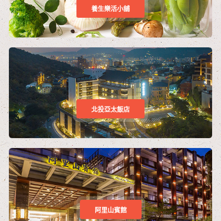
養生樂活小舖
北投亞太飯店
阿里山賓館