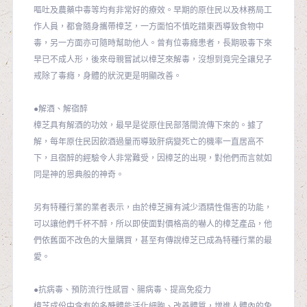
嘔吐及農藥中毒等均有非常好的療效。早期的原住民以及林務局工
作人員，都會隨身攜帶樟芝，一方面怕不慎吃錯東西導致食物中
毒，另一方面亦可隨時幫助他人。曾有位毒癮患者，長期吸毒下來
早已不成人形，後來母親嘗試以樟芝來解毒，沒想到竟完全讓兒子
戒除了毒癮，身體的狀況更是明顯改善。
●解酒、解宿醉
樟芝具有解酒的功效，最早是從原住民部落間流傳下來的。據了
解，每年原住民因飲酒過量而導致肝病變死亡的機率一直居高不
下，且宿醉的經驗令人非常難受，因樟芝的出現，對他們而言就如
同是神的恩典般的神奇。
另有特種行業的業者表示，由於樟芝擁有減少酒精性傷害的功能，
可以讓他們千杯不醉，所以即使面對價格高的嚇人的樟芝產品，他
們依舊面不改色的大量購買，甚至有傳說樟芝已成為特種行業的最
愛。
●抗病毒、預防流行性感冒、腸病毒、提高免疫力
樟芝成份中含有的多醣體能活化細胞、改善體質，增進人體內的免