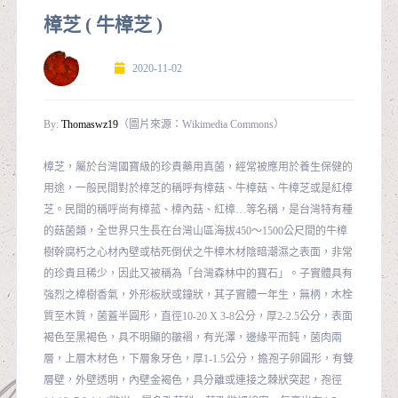
樟芝 ( 牛樟芝 )
2020-11-02
By:
Thomaswz19
（圖片來源：Wikimedia Commons）
樟芝，屬於台灣國寶級的珍貴藥用真菌，經常被應用於養生保健的
用途，一般民間對於樟芝的稱呼有樟菇、牛樟菇、牛樟芝或是紅樟
芝。民間的稱呼尚有樟菰、樟內菇、紅樟…等名稱，是台灣特有種
的菇菌類，全世界只生長在台灣山區海拔450～1500公尺間的牛樟
樹幹腐朽之心材內壁或枯死倒伏之牛樟木材陰暗潮濕之表面，非常
的珍貴且稀少，因此又被稱為「台灣森林中的寶石」。子實體具有
強烈之樟樹香氣，外形板狀或鐘狀，其子實體一年生，無柄，木栓
質至木質，菌蓋半圓形，直徑10-20 X 3-8公分，厚2-2.5公分，表面
褐色至黑褐色，具不明顯的皺褶，有光澤，邊緣平而鈍，菌肉兩
層，上層木材色，下層象牙色，厚1-1.5公分，擔孢子卵圓形，有雙
層壁，外壁透明，內壁金褐色，具分離或連接之棘狀突起，孢徑