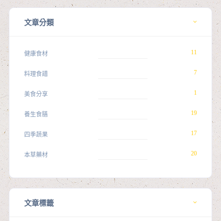
文章分類
11
健康食材
7
料理食譜
1
美食分享
19
養生食膳
17
四季蔬果
20
本草藥材
文章標籤