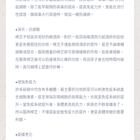
疫調節，除了能早期預防病毒的感染、提高免疫力外，更能在流行
性感冒、腸病毒大行其道時，增加一層防護網。
●消炎、抗過敏
樟芝不但是非常好的解酒劑，對於一些因為喝酒而引起酒疹的症狀
更是有著極佳的功效。樟芝不僅能根除酒疹的發作，甚至不論哪種
過敏或發炎，服用適量的樟芝即可發揮緩解的作用。如皮膚過敏，
在服食樟芝後可以迅速達到止癢的功效，而且疹子會在短時間內退
除。真可稱得上是靈丹妙藥。
●增強免疫力
許多菇類中均含有多醣體，最主要的功效即是可以刺激免疫系統產
生細胞激素，甚至增強巨噬細胞的吞噬能力，也就是免疫系統的提
升。當免疫系統提升後，身體更具抵抗力，疾病也不輕易纏身了。
所以服用樟芝，不僅是能促進免疫力的提升，更是身體保健的重要
利器。
●延緩老化