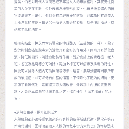
愛美、怕老對現代人來說已經不再是女人的專屬權利，其實男性愛
美的人並不在少數。但外表再怎樣整形化妝，也無法抵擋體內的器
官逐漸變老、退化。如何保有年輕健康的狀態，即成為所有愛美人
士所注意的焦點。樟芝另一項令人驚奇的發現，就是服用樟芝可以
延緩老化的功能。
據研究指出，樟芝內含有豐富的樟菇酸Ａ（三萜類的一種），除了
對於抑制血癌細胞毒素的活性具有良好的作用外，同時具有淨化血
液、降低膽固醇、清除血脂肪等作用，對於皮膚上的青春痘、老人
斑、雀斑及黑斑等亦可消除。再加上樟芝可以解毒及排毒的特性，
因此可以排除人體內可能因環境污染、煙害、農藥殘留等因素所形
成的後遺症，並可降低自由基的傷害，不但活化了體內的細胞，更
加強了新陳代謝，進而體質亦大幅改善。外敷加上內服的雙重防
護，才是正本清源的延緩老化之方，進而達到「 返老還童」的境
界。
●消除自由基，提升細胞活力
人體細胞都必須接受氧氣來進行身體的各種新陳代謝。通常在進行
新陳代謝時，因呼吸而吸入人體的氧氣中會有大約 2% 的氧轉變成