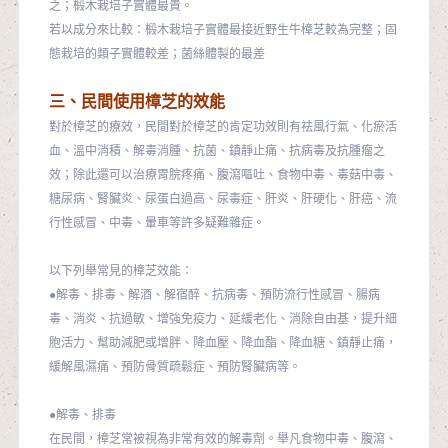
之；椴木栽培子實體最貴。
若以成分來比較：椴木栽培子實體最接近野生牛樟芝較為完整；固
態栽培的類子實體較差；菌絲體製的最差
三、民間使用樟芝的效能
對於樟芝的療效，民間對於樟芝的肯定功效則有祛風行氣、化瘀活
血、溫中消積、解毒消腫、抗菌、鎮靜止痛、抗病毒及抗腫瘤之
效；除此還可以治療胃脘疼痛、腹瀉嘔吐、食物中毒、毒菇中毒、
糖尿病、腎臟炎、尿蛋白過高、尿毒症、肝炎、肝硬化、肝癌、流
行性感冒、中毒、暈車等許多疑難雜症。
以下列舉常見的樟芝效能：
●解毒、排毒、解酒、解宿醉、抗病毒、預防流行性感冒、腸病
毒、消炎、抗過敏、增強免疫力、延緩老化、消除自由基，提升細
胞活力、幫助減肥或增胖、降血壓、降血酯、降血糖、鎮靜止痛，
緩解風濕痛、預防骨質疏鬆症、預防腎臟病等。
●解毒、排毒
在民間，樟芝常被視為非常有效的解毒劑。舉凡食物中毒、腹瀉、