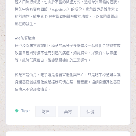
輕人口流行減肥，也由於不當的減肥方式，造成骨質疏鬆的症狀。
樟芝中含有麥角固醇（ ergosterol ）的成份，麥角固醇是維生素 D
的前趨物，維生素 D 具有幫助鈣質吸收的功效，可以預防骨質疏
鬆症的發生。
●預防腎臟病
研究及臨床實驗證明，樟芝的高分子多醣體及三萜類化合物能有效
改善各種因腎臟不佳而引起的病症，如腎臟炎、尿蛋白、尿毒症…
等，能降低尿蛋白、維護腎臟機能的正常運作。
樟芝不是仙丹，吃了還是會器官退化與死亡，只是吃牛樟芝可以讓
身體器官減緩退化或是控制病情在某一種程度，協調身體其他器官
使病人不會那麼痛苦。
Tags :
防癌
藥材
保健