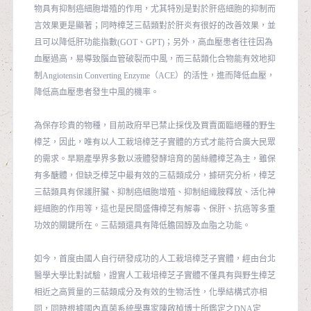
物具有抑制癌細胞增殖的作用，尤其特別是對於肝癌細胞的抑制而
言效果更是顯著；同時樟芝三萜類對於肝炎有很好的改善效果，並
且可以降低肝功能指數(GOT、GPT)；另外，高血壓患者往往因為
血壓過高，易導致腦血管破裂而中風，而三萜類化合物能有效地抑
制Angiotensin Converting Enzyme（ACE）的活性，進而降低血壓，
降低高血壓患者發生中風的機率。
為保存珍貴的物種，目前政府早已禁止採伐及買賣面臨絕種的野生
樟芝，因此，唯有以人工栽培樟芝子實體的方式才能符合廣大民眾
的需求。早期產學界多數以液體發酵培育的菌絲體樟芝為主，雖保
有多醣體，但缺乏樟芝中最有效的三萜類成分，據研究分析，樟芝
三萜類具有保護肝臟、抑制癌細胞增殖、抑制組織胺釋放、活化神
經細胞的作用等，這也是民間盛傳樟芝有解毒、保肝、抗癌等多重
功效的關鍵所在。三萜類還具有降低膽固醇及血脂之功能。
如今，首度由國人自行研發成功的人工栽培樟芝子實體，經由台北
醫學大學比對試驗，證實人工栽培樟芝子實體不僅具有與野生樟芝
相近之高質量的三萜類成分及有效的生物活性，化學結構式亦相
同，同時根據國內真菌系統學專家陳啟楨博士所鑑定之DNA定