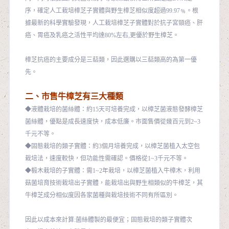
序，確定人工栽培樟芝子實體與野生樟芝相似度超過99.97﹪。根
據最新的科學實驗發現，人工栽培樟芝子實體對於抗子宮頸癌、肝
癌、胃癌及乳癌之活性平均達80%左右,更優於野生樟芝。
樟芝抗癌的主要成分是三萜類，因此選購以三萜類高的為第一優
先。
二、市售牛樟芝有三大種類
◆液體栽培的菌絲體：約15天可培養完成，以樟芝菌液態發酵樟芝
菌絲體，優點是成長速度快，成本低廉。市面售價從幾百元到2~3
千元不等。
◆固態栽培的類子實體：約3個月培養完成，以樟芝菌植入太空包
栽培法，速度較快，但功能性需確認。價格從1~3千元不等。
◆椴木栽培的子實體：需1~2年栽培，以樟芝菌植入牛樟木，利用
菇菌培育技術栽培出子實體，能栽培出與野生相類似的牛樟芝，其
牛樟芝成分相似度因各家菌種與栽培技術不同有所區別。
因此以成本來計算:菌絲體製的最便宜；固態栽培的類子實體次