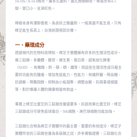
14-19x7.8-14.4微米，屬多孔菌科，菌孔微細綿密，每毫米有4-5
個，管口小，呈深紅色。
樟樹本身有濃郁香氣，為良好之驅蟲劑，一般真菌不能生長，只有
樟芝能生長其上，台灣民間視若珍寶。
一、藥理成分
透過現代的生物科技得知，樟芝子實體擁有許多的生理活性成分，
像三萜類、多醣體、腺苷、維生素、蛋白質、超氧歧化酵素
（SOD）、有機鍺、鈣、磷、硒、鐵等，而這些生理活性成分最主
要的功能有抗腫瘤、增加免疫能力、性能力、保護肝臟、降血糖、
抗過敏、降膽固醇、抑制血小板凝集、調整血壓、抗病毒或細菌
等，對於維護人體的健康相當有助益。
事實上樟芝比靈芝的三萜類含量還要多，抗癌效果比靈芝好，樟芝
三萜類成分可使免疫球蛋白、NK細胞、淋巴球細胞功能加強。
三萜類化合物為樟芝子實體中的最主要、重要的有效成分，樟芝子
實體所含的三萜類含量為各菇類之冠，許多實驗證實，三萜類化合