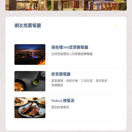
網友推薦餐廳
摘星樓360度景觀餐廳
全球首座煙囪上的景觀旋轉餐廳
敘香園餐廳
喜宴廣場．到府外燴．江浙名菜．港式飲茶．
魚翅鮑魚
Naked 裸餐酒
情侶約會聖地