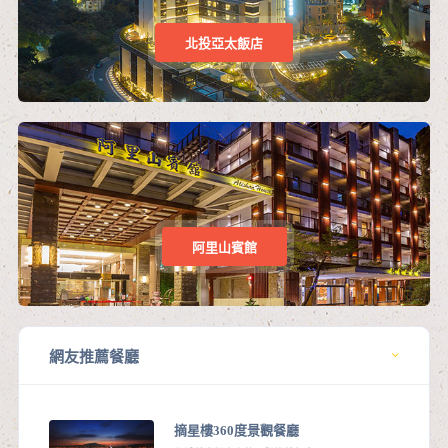
北投亞太飯店
阿里山賓館
網友推薦餐廳
摘星樓360度景觀餐廳