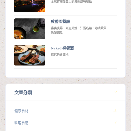
全球首座煙囪上的景觀旋轉餐廳
敘香園餐廳
喜宴廣場．到府外燴．江浙名菜．港式飲茶．
魚翅鮑魚
Naked 裸餐酒
情侶約會聖地
文章分類
11
健康食材
7
料理食譜