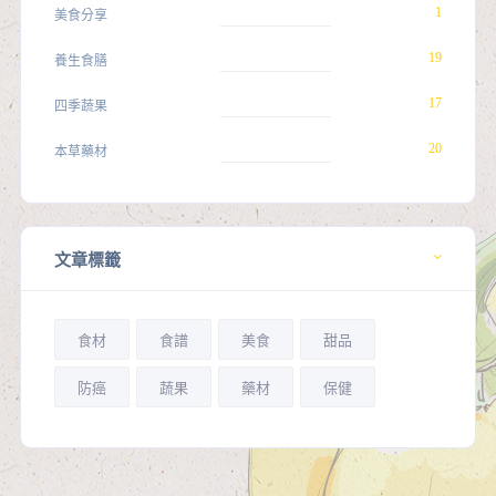
1
美食分享
19
養生食膳
17
四季蔬果
20
本草藥材
文章標籤
食材
食譜
美食
甜品
防癌
蔬果
藥材
保健